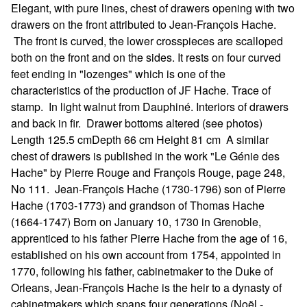
Elegant, with pure lines, chest of drawers opening with two
drawers on the front attributed to Jean-François Hache.
The front is curved, the lower crosspieces are scalloped
both on the front and on the sides. It rests on four curved
feet ending in "lozenges" which is one of the
characteristics of the production of JF Hache. Trace of
stamp. In light walnut from Dauphiné. Interiors of drawers
and back in fir. Drawer bottoms altered (see photos)
Length 125.5 cmDepth 66 cm Height 81 cm A similar
chest of drawers is published in the work "Le Génie des
Hache" by Pierre Rouge and François Rouge, page 248,
No 111. Jean-François Hache (1730-1796) son of Pierre
Hache (1703-1773) and grandson of Thomas Hache
(1664-1747) Born on January 10, 1730 in Grenoble,
apprenticed to his father Pierre Hache from the age of 16,
established on his own account from 1754, appointed in
1770, following his father, cabinetmaker to the Duke of
Orleans, Jean-François Hache is the heir to a dynasty of
cabinetmakers which spans four generations (Noël -